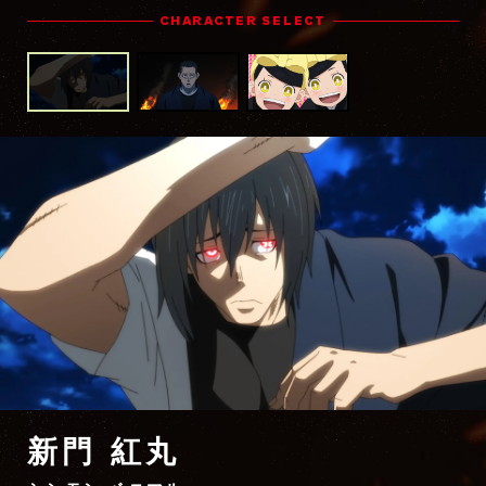
CHARACTER SELECT
相模屋 紺炉
ヒカゲ＆ヒナタ
サガミヤ コンロ
Hikage & Hinata
Sagamiya Konro
新門 紅丸