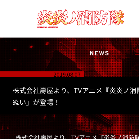
炎
炎
ノ
消
防
隊
ENN
ENN
2019.08.07
NO
SHOUBOUTAI
株式会社壽屋より、TVアニメ『炎炎ノ消
ぬい」が登場！
株式会社壽屋より、TVアニメ『炎炎ノ消防