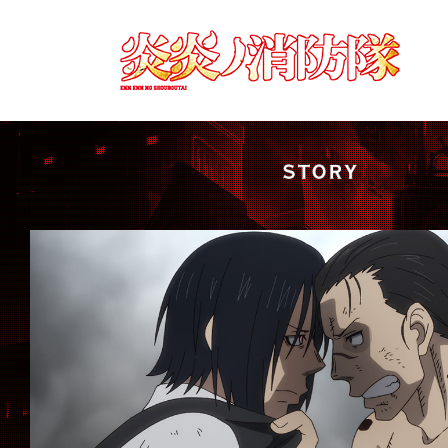
炎
炎
ノ
消
防
隊
ENN
ENN
NO
SHOUBOUTAI