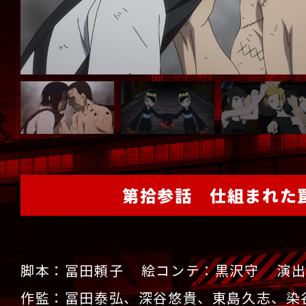
第拾参話 仕組まれた
脚本：冨田頼子
絵コンテ：黒沢守
演
作監：冨田泰弘、深谷悠貴、東島久志、染