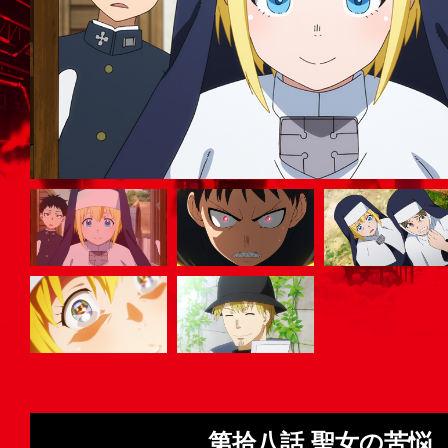
第拾八話 聖女の苦悩