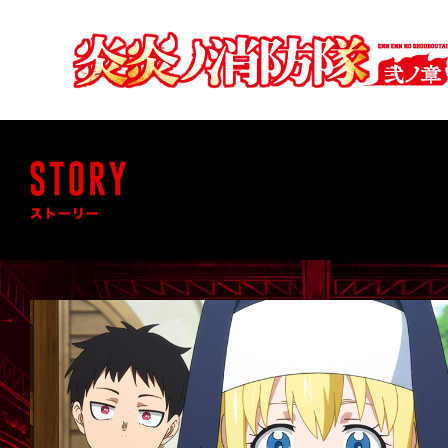
炎
炎
ノ
消
防
隊
ENN
ENN
NO
SHOUBOUTAI
弐
ノ
章