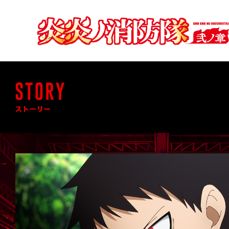
炎
炎
ノ
消
防
隊
ENN
ENN
NO
SHOUBOUTAI
弐
ノ
章