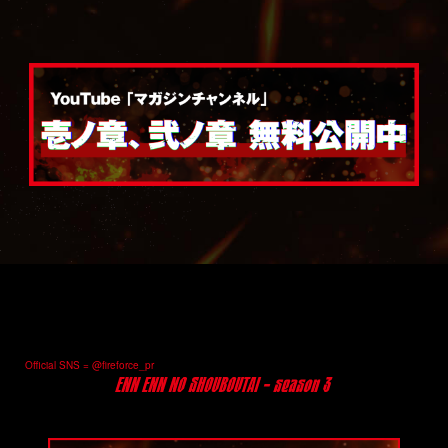
Official SNS = @fireforce_pr