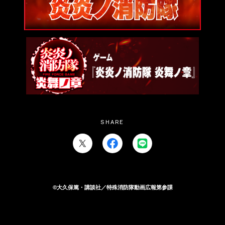
SHARE
©大久保篤・講談社／特殊消防隊動画広報第参課