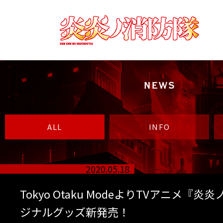
炎
炎
ノ
消
防
隊
ENN
ENN
NO
ALL
INFO
SHOUBOUTAI
2020.05.18
Tokyo Otaku ModeよりTVアニメ『
ジナルグッズ新発売！