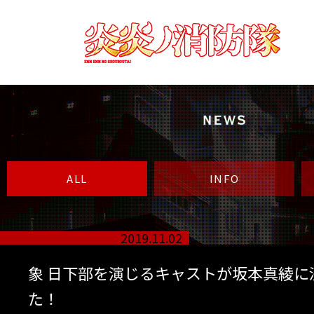
炎
炎
ノ
消
防
隊
ENN
ENN
NO
ALL
INFO
SHOUBOUTAI
2019.11.02
象 日下部を演じるキャストが坂本真綾に
た！